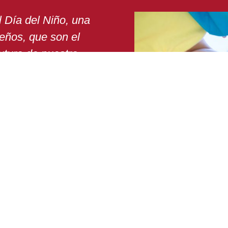
l Día del Niño, una
eños, que son el
futuro de nuestra
mor por ellos.