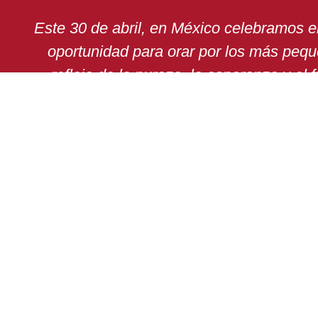
Este 30 de abril, en México celebramos e
oportunidad para orar por los más pequ
reflejo de la pureza, la esperanza y el 
sociedad. Jesús nos enseñó su gran a
OFRECE TU MISA
QUIERO DONAR